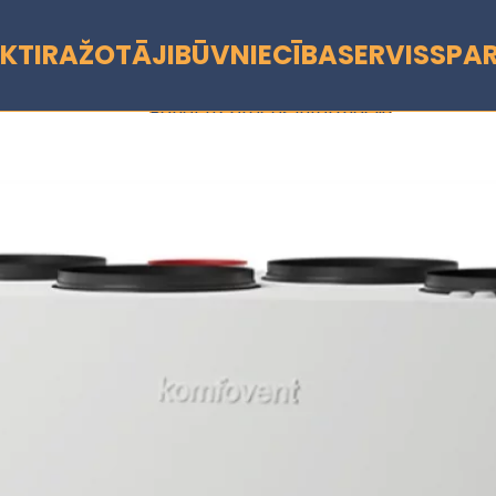
KTI
RAŽOTĀJI
BŪVNIECĪBA
SERVISS
PA
Pāriet uz preces informāciju