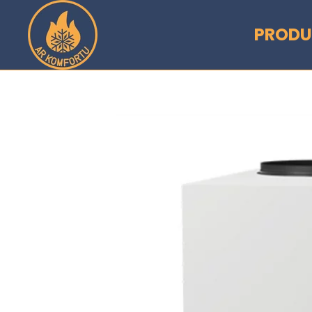
Pāriet uz saturu
PRODU