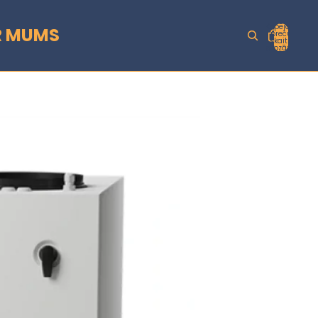
Kopējais
R MUMS
preču
skaits
grozā: 0