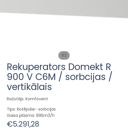
/
1
2
Rekuperators Domekt R
900 V C6M / sorbcijas /
vertikālais
Ražotājs: Komfovent
Tips: Rotējošie- sorbcijas
Gaisa plūsma: 995m3/h
€5.291,28