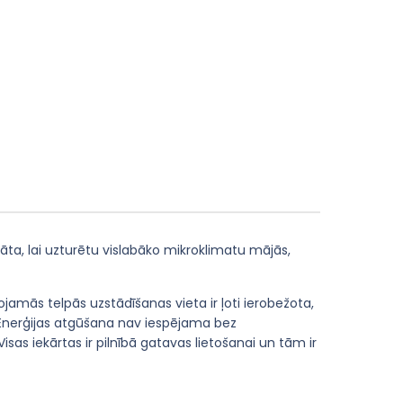
dāta, lai uzturētu vislabāko mikroklimatu mājās,
amās telpās uzstādīšanas vieta ir ļoti ierobežota,
u. Enerģijas atgūšana nav iespējama bez
sas iekārtas ir pilnībā gatavas lietošanai un tām ir