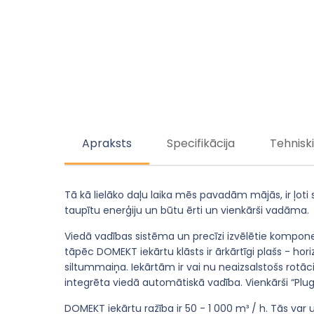
Apraksts
Specifikācija
Tehnisk
Tā kā lielāko daļu laika mēs pavadām mājās, ir ļoti 
taupītu enerģiju un būtu ērti un vienkārši vadāma.
Viedā vadības sistēma un precīzi izvēlētie kompone
tāpēc DOMEKT iekārtu klāsts ir ārkārtīgi plašs - hor
siltummaiņa. Iekārtām ir vai nu neaizsalstošs rotāci
integrēta viedā automātiskā vadība. Vienkārši “Plug
DOMEKT iekārtu ražība ir 50 - 1 000 m³ / h. Tās var 