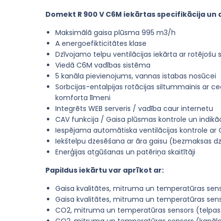
Domekt R 900 V C6M iekārtas specifikācija un 
Maksimālā gaisa plūsma 995 m3/h
A energoefikticitātes klase
Dzīvojamo telpu ventilācijas iekārta ar rotējošu
Viedā C6M vadības sistēma
5 kanāla pievienojums, vannas istabas nosūcei
Sorbcijas-entalpijas rotācijas siltummainis ar c
komforta līmeni
Integrēts WEB serveris / vadība caur internetu
CAV funkcija / Gaisa plūsmas kontrole un indikāc
Iespējama automātiska ventilācijas kontrole ar
Iekštelpu dzesēšana ar āra gaisu (bezmaksas d
Enerģijas atgūšanas un patēriņa skaitītāji
Papildus iekārtu var aprīkot ar:
Gaisa kvalitātes, mitruma un temperatūras sens
Gaisa kvalitātes, mitruma un temperatūras sen
CO2, mitruma un temperatūras sensors (telpas