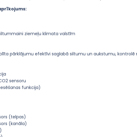
aprīkojums:
 siltummaini ziemeļu klimata valstīm
eolīta pārklājumu efektīvi saglabā siltumu un aukstumu, kontrolē
ija
 CO2 sensoru
zesēšanas funkcija)
ors (telpas)
sors (kanāla)
)