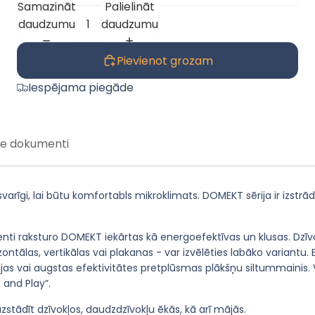
Samazināt
Palielināt
daudzumu
daudzumu
Pievienot grozam
Iespējama piegāde
ie dokumenti
svarīgi, lai būtu komfortabls mikroklimats. DOMEKT sērija ir izstrā
nti raksturo DOMEKT iekārtas kā energoefektīvas un klusas. Dzīvoj
izontālas, vertikālas vai plakanas - var izvēlēties labāko variant
jas vai augstas efektivitātes pretplūsmas plākšņu siltummainis. Vi
 and Play”.
uzstādīt dzīvokļos, daudzdzīvokļu ēkās, kā arī mājās.